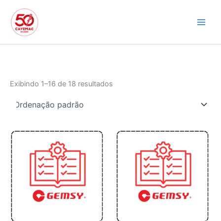
Ir
para
o
conteúdo
Exibindo 1–16 de 18 resultados