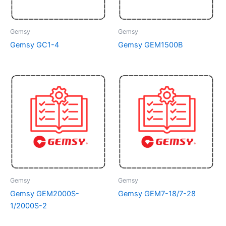
Gemsy
Gemsy
Gemsy GC1-4
Gemsy GEM1500B
Gemsy
Gemsy
Gemsy GEM2000S-
Gemsy GEM7-18/7-28
1/2000S-2