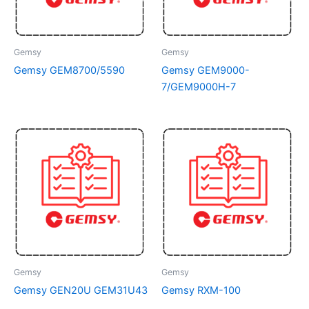
Gemsy
Gemsy
Gemsy GEM8700/5590
Gemsy GEM9000-
7/GEM9000H-7
Gemsy
Gemsy
Gemsy GEN20U GEM31U43
Gemsy RXM-100