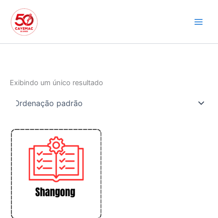
Ir
para
o
conteúdo
Exibindo um único resultado