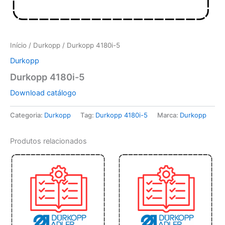
Início
/
Durkopp
/ Durkopp 4180i-5
Durkopp
Durkopp 4180i-5
Download catálogo
Categoria:
Durkopp
Tag:
Durkopp 4180i-5
Marca:
Durkopp
Produtos relacionados