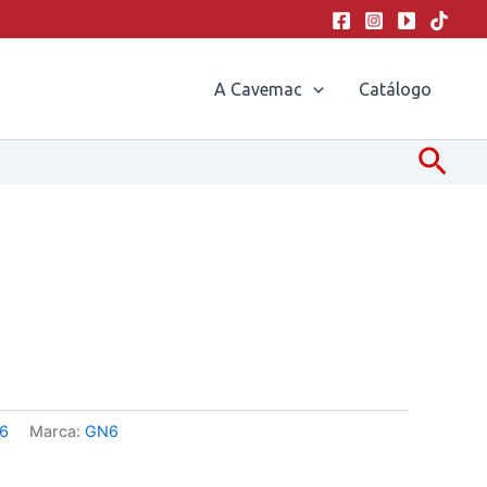
A Cavemac
Catálogo
Pesq
6
Marca:
GN6