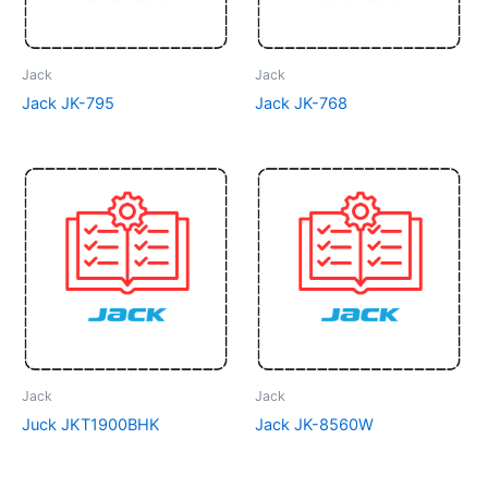
Jack
Jack
Jack JK-795
Jack JK-768
Jack
Jack
Juck JKT1900BHK
Jack JK-8560W