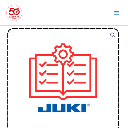
Ir
para
o
conteúdo