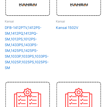
Kansai
Kansai
DFB-1412PTV,1412PS-
Kansai 1502V
SM,1412PQ,1412PQ-
SM,1012PS,1012PS-
SM,1433PS,1433PS-
SM,1425PS,1425PS-
SM,1033P,1033PS,1033PS-
SM,1025P,1025PS,1025PS-
SM