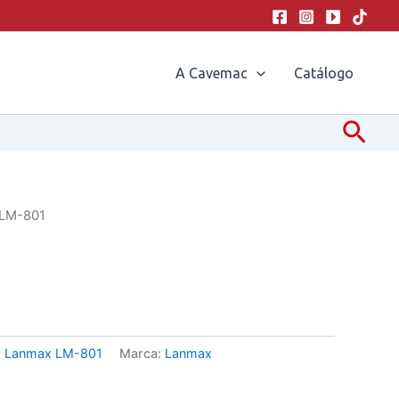
A Cavemac
Catálogo
Pesq
 LM-801
:
Lanmax LM-801
Marca:
Lanmax