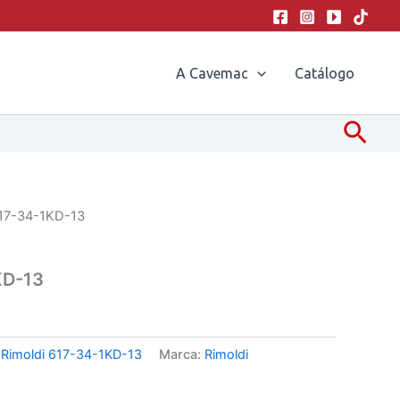
A Cavemac
Catálogo
Pesq
617-34-1KD-13
KD-13
:
Rimoldi 617-34-1KD-13
Marca:
Rimoldi