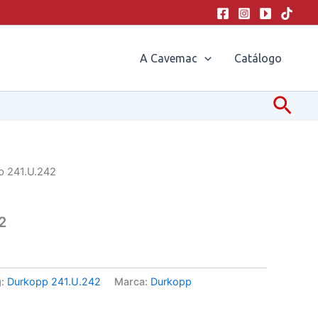
A Cavemac
Catálogo
Pesq
p 241.U.242
2
g:
Durkopp 241.U.242
Marca:
Durkopp