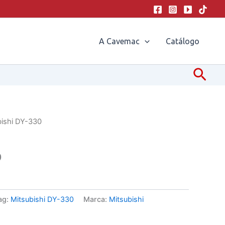
A Cavemac
Catálogo
Pesq
bishi DY-330
0
ag:
Mitsubishi DY-330
Marca:
Mitsubishi